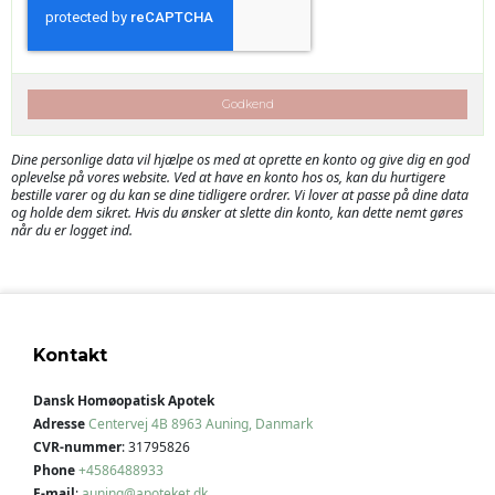
Godkend
Dine personlige data vil hjælpe os med at oprette en konto og give dig en god
oplevelse på vores website. Ved at have en konto hos os, kan du hurtigere
bestille varer og du kan se dine tidligere ordrer. Vi lover at passe på dine data
og holde dem sikret. Hvis du ønsker at slette din konto, kan dette nemt gøres
når du er logget ind.
Kontakt
Dansk Homøopatisk Apotek
Adresse
Centervej 4B
8963 Auning, Danmark
CVR-nummer
:
31795826
Phone
+4586488933
E-mail
:
auning@apoteket.dk