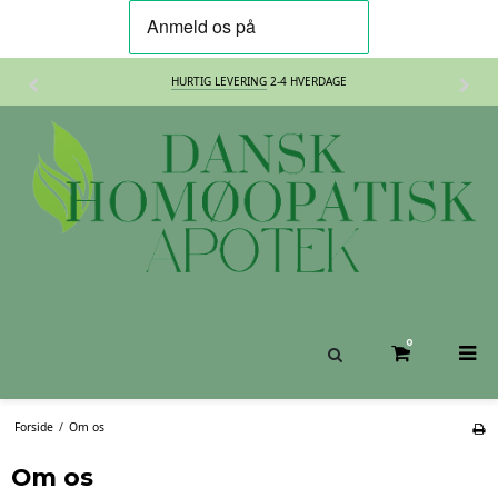
HURTIG LEVERING
2-4 HVERDAGE
0
Forside
/
Om os
Om os