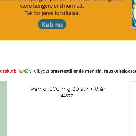
otek.dk
💊🌿 Vi tilbyder
smertestillende
medicin
,
muskelrelaksat
Pamol 500 mg 20 stk +18 år
446771