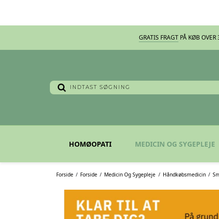
GRATIS FRAGT
PÅ KØB OVER 3
HOMØOPATI
MEDICIN OG SYGEPLEJE
Forside
/
Forside
/
Medicin Og Sygepleje
/
Håndkøbsmedicin
/
Sm