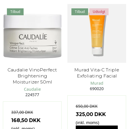
Tilbud
Tilbud
Udsolgt
Caudalie VinoPerfect
Murad Vita-C Triple
Brightening
Exfoliating Facial
Moisturizer 50ml
Murad
690020
Caudalie
224577
650,00 DKK
337,00 DKK
325,00 DKK
168,50 DKK
(inkl. moms)
(inkl. moms)