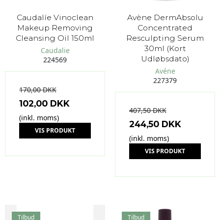
Caudalíe Vinoclean
Avène DermAbsolu
Makeup Removing
Concentrated
Cleansing Oil 150ml
Resculpting Serum
30ml (Kort
Caudalie
Udløbsdato)
224569
Avéne
227379
170,00 DKK
102,00 DKK
407,50 DKK
(inkl. moms)
244,50 DKK
VIS PRODUKT
(inkl. moms)
VIS PRODUKT
Tilbud
Tilbud