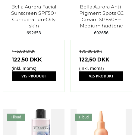
Bella Aurora Facial
Bella Aurora Anti-
Sunscreen SPF50+
Pigment Spots CC
Combination-Oily
Cream SPF50+ –
skin
Medium hudtone
692653
692656
175,00 DKK
175,00 DKK
122,50 DKK
122,50 DKK
(inkl. moms)
(inkl. moms)
VIS PRODUKT
VIS PRODUKT
Tilbud
Tilbud