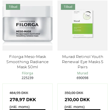
Tilbud
Tilbud
Filorga Meso-Mask
Murad Retinol Youth
Smoothing Radiance
Renewal Eye Masks 5
Mask 50ml
Pairs
Filorga
Murad
225239
690098
464,95 DKK
350,00 DKK
278,97 DKK
210,00 DKK
(inkl. moms)
(inkl. moms)