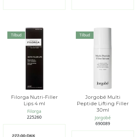
Tilbud
Tilbud
Filorga Nutri-Filler
Jorgobé Multi
Lips 4 ml
Peptide Lifting Filler
30ml
Filorga
225260
Jorgobé
690089
277,00 DKK