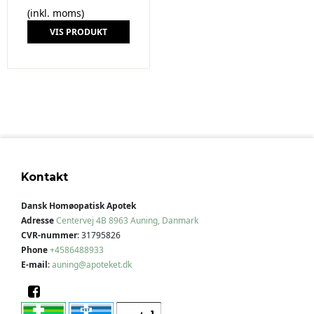
(inkl. moms)
VIS PRODUKT
Kontakt
Dansk Homøopatisk Apotek
Adresse
Centervej 4B
8963 Auning, Danmark
CVR-nummer
:
31795826
Phone
+4586488933
E-mail
:
auning@apoteket.dk