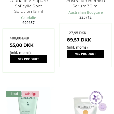
Caudalíe Vinopure
Australian Blemish
Salicylic Spot
Serum 30 ml
Solution 15 ml
Australian Bodycare
225712
Caudalie
692687
127,95 DKK
100,00 DKK
89,57 DKK
55,00 DKK
(inkl. moms)
(inkl. moms)
VIS PRODUKT
VIS PRODUKT
Tilbud
Udsolgt