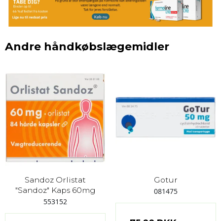
Andre håndkøbslægemidler
Sandoz Orlistat
Gotur
"Sandoz" Kaps 60mg
081475
553152