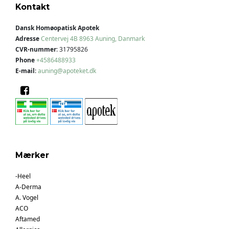
Kontakt
Dansk Homøopatisk Apotek
Adresse
Centervej 4B
8963 Auning, Danmark
CVR-nummer
:
31795826
Phone
+4586488933
E-mail
:
auning@apoteket.dk
Mærker
-Heel
A-Derma
A. Vogel
ACO
Aftamed