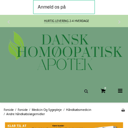
HURTIG LEVERING
2-4 HVERDAGE
0
Forside
/
Forside
/
Medicin Og Sygepleje
/
Håndkøbsmedicin
/
Andre håndkøbslægemidler