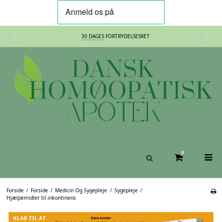
30 DAGES
FORTRYDELSESRET
0
Forside
/
Forside
/
Medicin Og Sygepleje
/
Sygepleje
/
Hjælpemidler til inkontinens