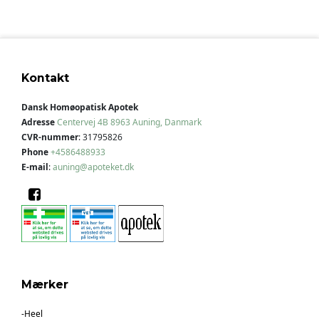
Kontakt
Dansk Homøopatisk Apotek
Adresse
Centervej 4B
8963 Auning, Danmark
CVR-nummer
:
31795826
Phone
+4586488933
E-mail
:
auning@apoteket.dk
Mærker
-Heel