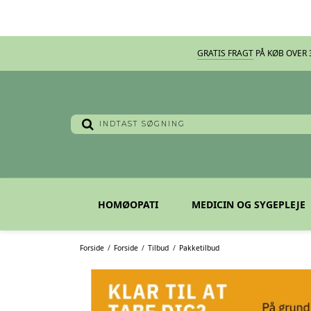
GRATIS FRAGT
PÅ KØB OVER 3
HOMØOPATI
MEDICIN OG SYGEPLEJE
Forside
/
Forside
/
Tilbud
/
Pakketilbud