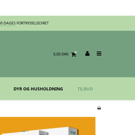
30 DAGES
FORTRYDELSESRET
0
0,00 DKK
DYR OG HUSHOLDNING
TILBUD