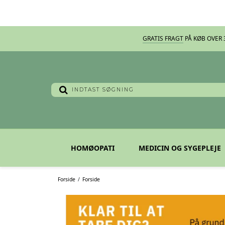
GRATIS FRAGT
PÅ KØB OVER 3
HOMØOPATI
MEDICIN OG SYGEPLEJE
Forside
/
Forside