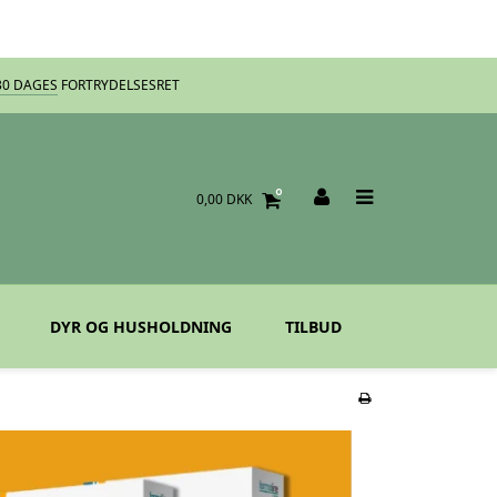
30 DAGES
FORTRYDELSESRET
0
0,00 DKK
DYR OG HUSHOLDNING
TILBUD