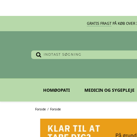
GRATIS FRAGT
PÅ KØB OVER 3
HOMØOPATI
MEDICIN OG SYGEPLEJE
Forside
/
Forside