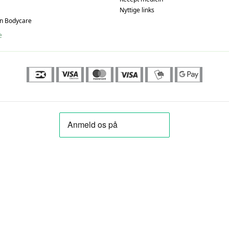
Nyttige links
an Bodycare
e