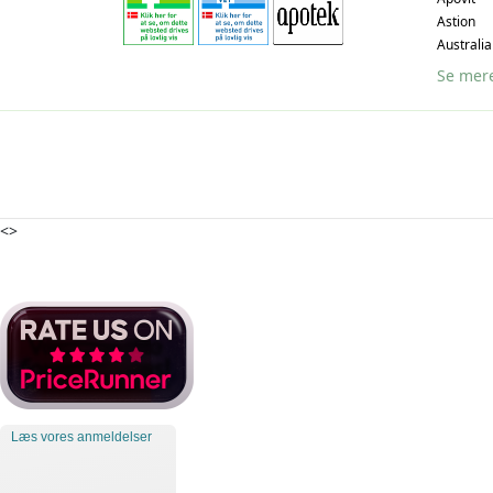
Astion
Australi
Se mer
<>
Læs vores anmeldelser