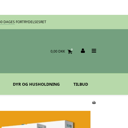
30 DAGES
FORTRYDELSESRET
0
0,00 DKK
DYR OG HUSHOLDNING
TILBUD