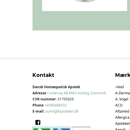
Kontakt
Mærk
Dansk Homøopatisk Apotek
-Heel
Adresse
Centervej 4B
8963 Auning, Danmark
A-Derma
CVR-nummer
:
31795826
A. Vogel
Phone
+4586488933
ACO
E-mail
:
auning@apoteket.dk
Aftamed
Allergica
Apoteket
Apovit