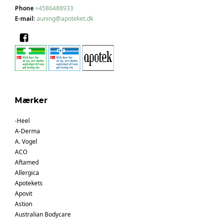
Phone
+4586488933
E-mail
:
auning@apoteket.dk
Mærker
-Heel
A-Derma
A. Vogel
ACO
Aftamed
Allergica
Apotekets
Apovit
Astion
Australian Bodycare