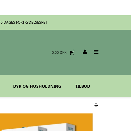
30 DAGES
FORTRYDELSESRET
0
0,00 DKK
DYR OG HUSHOLDNING
TILBUD