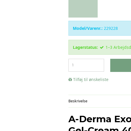
Model/Varenr.:
229228
Lagerstatus:
1–3 Arbejds
Tilføj til ønskeliste
Beskrivelse
A-Derma Exo
Gel-Cream 4