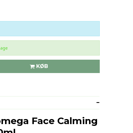
dage
KØB
mega Face Calming
0ml