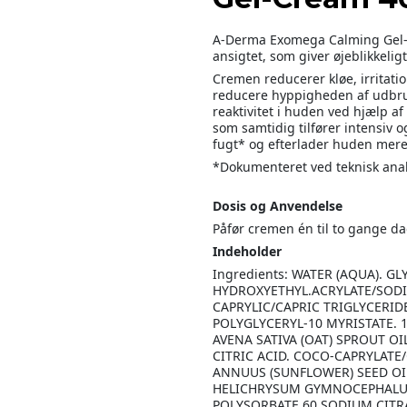
A-Derma Exomega Calming Gel-Cr
ansigtet, som giver øjeblikkelig
Cremen reducerer kløe, irritat
reducere hyppigheden af udbru
reaktivitet i huden ved hjælp a
som samtidig tilfører intensiv o
fugt* og efterlader huden mere 
*Dokumenteret ved teknisk anal
Dosis og Anvendelse
Påfør cremen én til to gange da
Indeholder
Ingredients: WATER (AQUA). GL
HYDROXYETHYL.ACRYLATE/SOD
CAPRYLIC/CAPRIC TRIGLYCERID
POLYGLYCERYL-10 MYRISTATE. 
AVENA SATIVA (OAT) SPROUT OI
CITRIC ACID. COCO-CAPRYLATE
ANNUUS (SUNFLOWER) SEED OIL
HELICHRYSUM GYMNOCEPHALUM
POLYSORBATE 60 SODIUM CITR