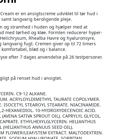
eam er en ansigtscreme udviklet til tør hud i
t samt langvarig beroligende pleje.
ion og stramhed i huden og hjælper med at
d med tørhed og kløe. Formlen reducerer hyper-
f Helichrysum, Rhealba Havre og hyaluronsyre,
g langvarig fugt. Cremen giver op til 72 timers
komfortabel, blød og i balance.
yse efter 7 dages anvendelse på 26 testpersoner.
gligt på renset hud i ansigtet.
YCERIN. C9-12 ALKANE.
IUM. ACRYLOYLDIMETHYL TAURATE COPOLYMER.
E. ISOCETYL STEAROYL STEARATE. NIACINAMIDE.
1,2-HEXANEDIOL. 10-HYDROXYDECENOIC ACID.
L (AVENA SATIVA SPROUT OIL). CAPRYLYL GLYCOL.
/CAPRATE. ETHYLHEXYLGLYCERIN. HELIANTHUS
 (HELIANTHUS ANNUUS SEED OIL).
 FLOWER/LEAF/STEM EXTRACT. MALTODEXTRIN.
ATE. SODIUM HYALURONATE. SORBITAN