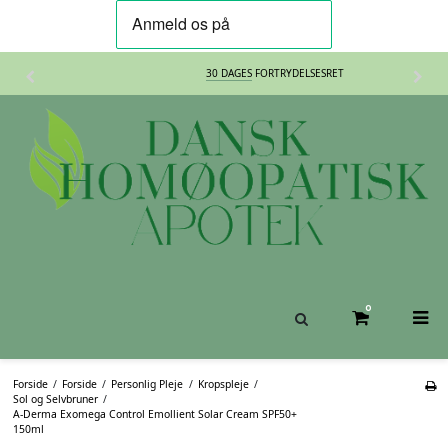
30 DAGES
FORTRYDELSESRET
0
Forside
/
Forside
/
Personlig Pleje
/
Kropspleje
/
Sol og Selvbruner
/
A-Derma Exomega Control Emollient Solar Cream SPF50+
150ml