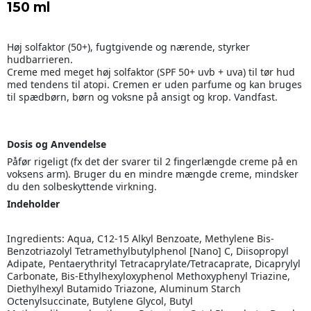
150 ml
Høj solfaktor (50+), fugtgivende og nærende, styrker
hudbarrieren.
Creme med meget høj solfaktor (SPF 50+ uvb + uva) til tør hud
med tendens til atopi. Cremen er uden parfume og kan bruges
til spædbørn, børn og voksne på ansigt og krop. Vandfast.
Dosis og Anvendelse
Påfør rigeligt (fx det der svarer til 2 fingerlængde creme på en
voksens arm). Bruger du en mindre mængde creme, mindsker
du den solbeskyttende virkning.
Indeholder
Ingredients: Aqua, C12-15 Alkyl Benzoate, Methylene Bis-
Benzotriazolyl Tetramethylbutylphenol [Nano] C, Diisopropyl
Adipate, Pentaerythrityl Tetracaprylate/Tetracaprate, Dicaprylyl
Carbonate, Bis-Ethylhexyloxyphenol Methoxyphenyl Triazine,
Diethylhexyl Butamido Triazone, Aluminum Starch
Octenylsuccinate, Butylene Glycol, Butyl