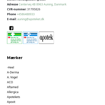
Adresse
Centervej 4B
8963 Auning, Danmark
CVR-nummer
:
31795826
Phone
+4586488933
E-mail
:
auning@apoteket.dk
Mærker
-Heel
A-Derma
A. Vogel
ACO
Aftamed
Allergica
Apotekets
Apovit