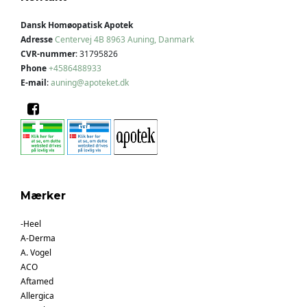
Dansk Homøopatisk Apotek
Adresse
Centervej 4B
8963 Auning, Danmark
CVR-nummer
:
31795826
Phone
+4586488933
E-mail
:
auning@apoteket.dk
Mærker
-Heel
A-Derma
A. Vogel
ACO
Aftamed
Allergica