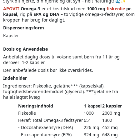
Styrk dit hjerte, din hjerne og dit syn – helt naturligt! 🌊✨
APOVIT
Omega-3
er et kosttilskud med
1000 mg
fiskeolie
pr.
kapsel
, rig på
EPA og DHA
– to vigtige omega-3-fedtsyrer, som
kroppen har brug for dagligt.
Dispenseringsform
Kapsler
Dosis og Anvendelse
Anbefalet daglig dosis til voksne samt børn fra 11 år og
derover: 1-2 kapsler.
Den anbefalede dosis bør ikke overskrides.
Indeholder
Ingredienser: Fiskeolie, gelatine*** (kapselskal),
fugtighedsbevarendemiddel (glycerol). ***gelatine fra
halalslagtet kvæg
Næringsindhold
1 kapsel
2 kapsler
Fiskeolie
1000
2000 mg
Heraf: Total Omega-3 fedtsyrer
651
1302
- Docosahexaensyre (DHA)
226 mg
452 mg
- Eicosapentaensyre (EPA)
324 mg
648 mg