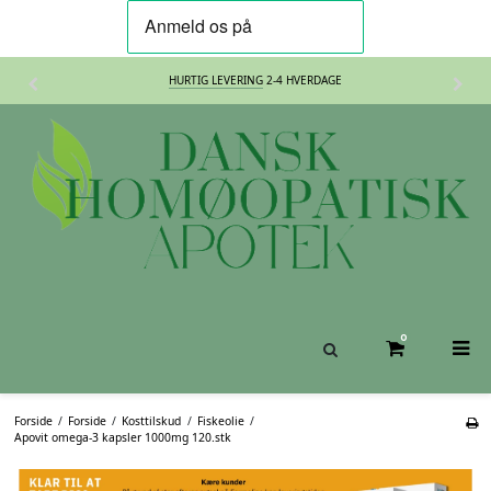
30 DAGES
FORTRYDELSESRET
0
Forside
/
Forside
/
Kosttilskud
/
Fiskeolie
/
Apovit omega-3 kapsler 1000mg 120.stk