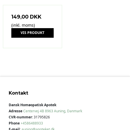
149,00 DKK
(inkl. moms)
VIS PRODUKT
Kontakt
Dansk Homøopatisk Apotek
Adresse
Centervej 4B
8963 Auning, Danmark
CVR-nummer
:
31795826
Phone
+4586488933
E-mail
:
auning@apoteket.dk