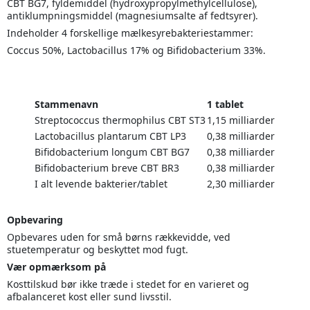
CBT BG7, fyldemiddel (hydroxypropylmethylcellulose),
antiklumpningsmiddel (magnesiumsalte af fedtsyrer).
Indeholder 4 forskellige mælkesyrebakteriestammer:
Coccus 50%, Lactobacillus 17% og Bifidobacterium 33%.
Stammenavn
1 tablet
Streptococcus thermophilus CBT ST3
1,15 milliarder
Lactobacillus plantarum CBT LP3
0,38 milliarder
Bifidobacterium longum CBT BG7
0,38 milliarder
Bifidobacterium breve CBT BR3
0,38 milliarder
I alt levende bakterier/tablet
2,30 milliarder
Opbevaring
Opbevares uden for små børns rækkevidde, ved
stuetemperatur og beskyttet mod fugt.
Vær opmærksom på
Kosttilskud bør ikke træde i stedet for en varieret og
afbalanceret kost eller sund livsstil.