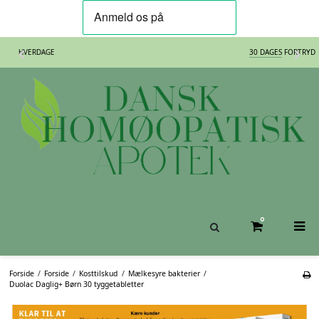
GRATIS FRAGT
PÅ KØB OVER 350,-
0
Forside
/
Forside
/
Kosttilskud
/
Mælkesyre bakterier
/
Duolac Daglig+ Børn 30 tyggetabletter