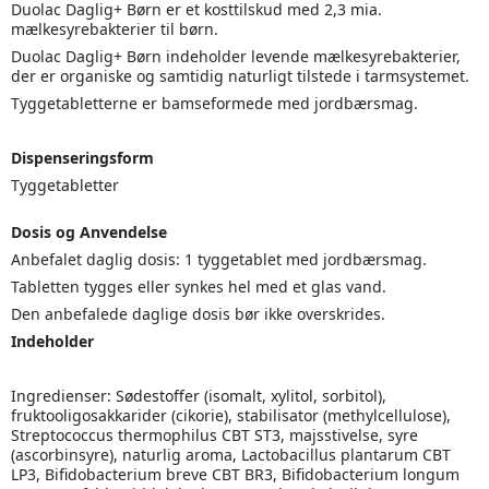
Duolac Daglig+ Børn er et kosttilskud med 2,3 mia.
mælkesyrebakterier til børn.
Duolac Daglig+ Børn indeholder levende mælkesyrebakterier,
der er organiske og samtidig naturligt tilstede i tarmsystemet.
Tyggetabletterne er bamseformede med jordbærsmag.
Dispenseringsform
Tyggetabletter
Dosis og Anvendelse
Anbefalet daglig dosis: 1 tyggetablet med jordbærsmag.
Tabletten tygges eller synkes hel med et glas vand.
Den anbefalede daglige dosis bør ikke overskrides.
Indeholder
Ingredienser: Sødestoffer (isomalt, xylitol, sorbitol),
fruktooligosakkarider (cikorie), stabilisator (methylcellulose),
Streptococcus thermophilus CBT ST3, majsstivelse, syre
(ascorbinsyre), naturlig aroma, Lactobacillus plantarum CBT
LP3, Bifidobacterium breve CBT BR3, Bifidobacterium longum