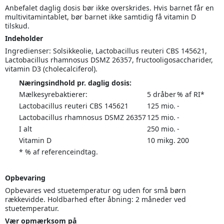
Anbefalet daglig dosis bør ikke overskrides. Hvis barnet får en
multivitamintablet, bør barnet ikke samtidig få vitamin D
tilskud.
Indeholder
Ingredienser: Solsikkeolie, Lactobacillus reuteri CBS 145621,
Lactobacillus rhamnosus DSMZ 26357, fructooligosaccharider,
vitamin D3 (cholecalciferol).
Næringsindhold pr. daglig dosis:
Mælkesyrebaktierer:
5 dråber
% af RI*
Lactobacillus reuteri CBS 145621
125 mio.
-
Lactobacillus rhamnosus DSMZ 26357
125 mio.
-
I alt
250 mio.
-
Vitamin D
10 mikg.
200
* % af referenceindtag.
Opbevaring
Opbevares ved stuetemperatur og uden for små børn
rækkevidde. Holdbarhed efter åbning: 2 måneder ved
stuetemperatur.
Vær opmærksom på