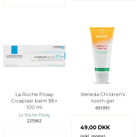
La Roche Posay
Weleda Children's
Cicaplast balm B5+
tooth gel
100 ml
691091
La Roche-Posay
225962
49,00 DKK
(inkl. moms)