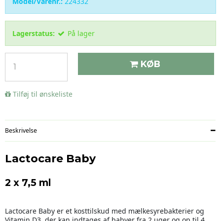
Model/Varenr.:
224332
Lagerstatus:
På lager
KØB
Tilføj til ønskeliste
Beskrivelse
Lactocare Baby
2 x 7,5 ml
Lactocare Baby er et kosttilskud med mælkesyrebakterier og
Vitamin D3, der kan indtages af babyer fra 2 uger og op til 4