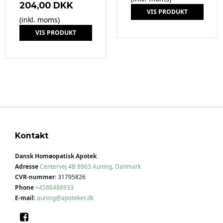
204,00 DKK
VIS PRODUKT
(inkl. moms)
VIS PRODUKT
Kontakt
Dansk Homøopatisk Apotek
Adresse
Centervej 4B
8963 Auning, Danmark
CVR-nummer
:
31795826
Phone
+4586488933
E-mail
:
auning@apoteket.dk