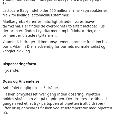
år.
Lactocare Baby indeholder 250 millioner mælkesyrebakterier
fra 2 forskellige lactobacillus stammer.
Mælkesyrebakterier er naturligt tilstede i vores mave-
tarmkanal. Her findes de overordnet i to arter: lactobacillus,
der primært findes i tyndtarmen - og bifidobakterier, der
primært er tilstede i tyktarmen.
Vitamin D bidrager til immunsystemets normale funktion hos
børn. Vitamin D er nødvendig for barnets normale vækst og
knogleudvikling.
Dispenseringsform
Flydende.
Dosis og Anvendelse
Anbefalet daglig dosis: 5 dråber.
Flasken omrystes let hver gang inden dosering. Pipetten
holdes skråt, som vist på tegningen. Der doseres 1 dråbe ad
gangen ved et let tryk på toppen af pipetten (i alt 5 dråber).
Efter brug opbevares flasken ved stuetemperatur med pipetten
på.