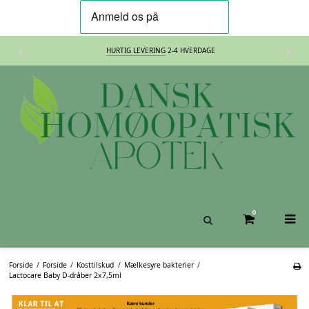
30 DAGES
FORTRYDELSESRET
0
Forside
/
Forside
/
Kosttilskud
/
Mælkesyre bakterier
/
Lactocare Baby D-dråber 2x7,5ml