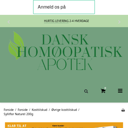
HURTIG LEVERING
2-4 HVERDAGE
0
Forside
/
Forside
/
Kosttilskud
/
Øvrige kosttilskud
/
Sylliflor Naturel 200g