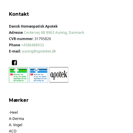
Kontakt
Dansk Homøopatisk Apotek
Adresse
Centervej 4B
8963 Auning, Danmark
CVR-nummer
:
31795826
Phone
+4586488933
E-mail
:
auning@apoteket.dk
Mærker
-Heel
A-Derma
A. Vogel
ACO