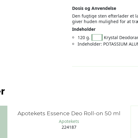
Dosis og Anvendelse
Den fugtige sten efterlader et 
giver huden mulighed for at træ
Indeholder
120 g.
Vitry
Krystal Deodoran
Indeholder: POTASSIUM ALU
r
Apotekets Essence Deo Roll-on 50 ml
Apotekets
224187