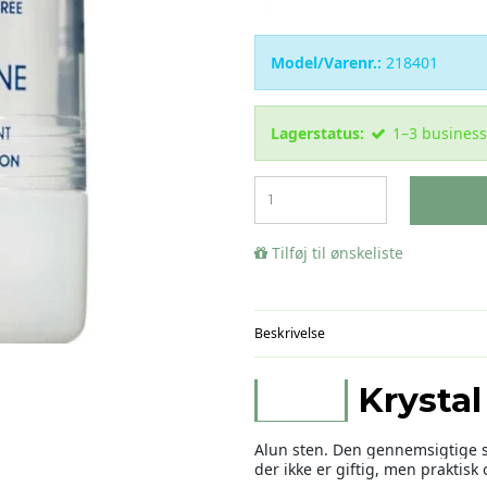
Model/Varenr.:
218401
Lagerstatus:
1–3 business
Tilføj til ønskeliste
Beskrivelse
Vitry
Krysta
Alun sten. Den gennemsigtige s
der ikke er giftig, men praktisk