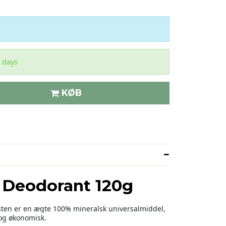
 days
KØB
l Deodorant
120g
ten er en ægte 100% mineralsk universalmiddel,
 og økonomisk.