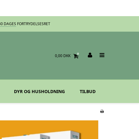
30 DAGES
FORTRYDELSESRET
0
0,00 DKK
DYR OG HUSHOLDNING
TILBUD