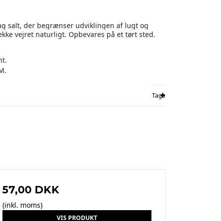
lag salt, der begrænser udviklingen af lugt og
kke vejret naturligt. Opbevares på et tørt sted.
t.
M.
Tags
57,00 DKK
(inkl. moms)
VIS PRODUKT