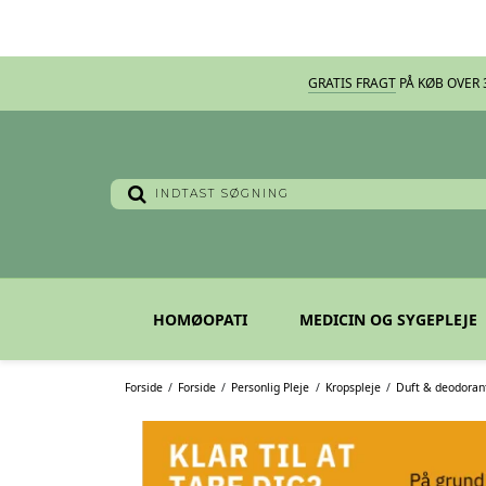
GRATIS FRAGT
PÅ KØB OVER 3
HOMØOPATI
MEDICIN OG SYGEPLEJE
Forside
/
Forside
/
Personlig Pleje
/
Kropspleje
/
Duft & deodoran