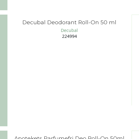
Decubal Deodorant Roll-On 50 ml
Decubal
224994
Apotekets Parfumefri Deo Roll-On 50ml