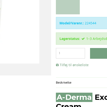
Model/Varenr.:
224544
Lagerstatus:
1–3 Arbejds
Tilføj til ønskeliste
Beskrivelse
A-Derma
Exo
Cream