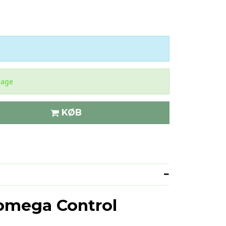
dage
KØB
mega Control