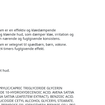
m er en effektiv og kløedæmpende
og kløende hud, som dæmper kløe, irritation og
in nærende og fugtgivende konsistens.
m er velegnet til spædbørn, børn, voksne.
24 timers fugtgivende effekt.
et hud.
APRYLIC/CAPRIC TRIGLYCERIDE GLYCERIN
DE 10-HYDROXYDECENOIC ACID. AVENA SATIVA
NA SATIVA LEAFISTEM EXTRACT). BENZOIC ACID.
UCOSIDE CETYL ALCOHOL GLYCERYL STEARATE.
PRIMROSE OIL (OENOTHERA BIENNIS OIL). PEG-