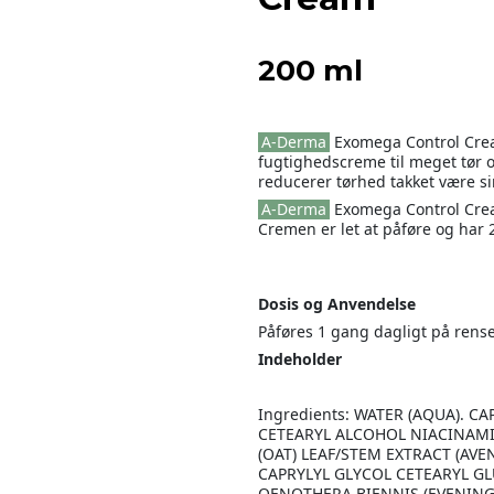
200 ml
A-Derma
Exomega Control Crea
fugtighedscreme til meget tør 
reducerer tørhed takket være s
A-Derma
Exomega Control Crea
Cremen er let at påføre og har 
Dosis og Anvendelse
Påføres 1 gang dagligt på rens
Indeholder
Ingredients: WATER (AQUA). C
CETEARYL ALCOHOL NIACINAMI
(OAT) LEAF/STEM EXTRACT (AVE
CAPRYLYL GLYCOL CETEARYL GL
OENOTHERA BIENNIS (EVENING 