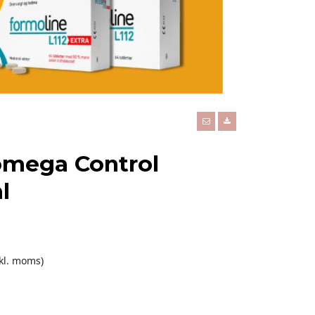
mega Control
l
nkl. moms)