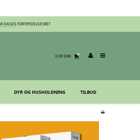
30 DAGES
FORTRYDELSESRET
0
0,00 DKK
DYR OG HUSHOLDNING
TILBUD